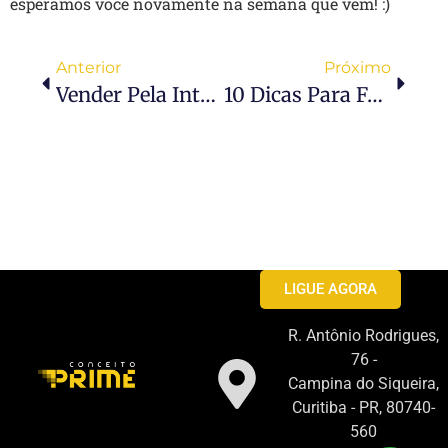
esperamos você novamente na semana que vem! :)
Anterior
Próximo
Vender Pela Internet: E-Commerce Na Prática
10 Dicas Para Fazer Um Feedback De Sucesso
LIGUE AGORA
R. Antônio Rodrigues,
76 -
Campina do Siqueira,
Curitiba - PR, 80740-
560