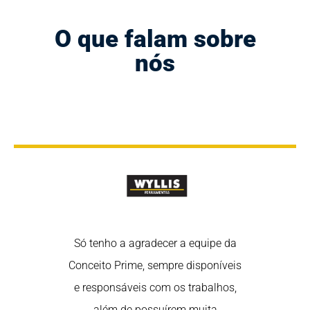
O que falam sobre
nós
rtância de
Só tenho a agradecer a equipe da
Nós sabem
 nas redes
Conceito Prime, sempre disponíveis
estar em 
redes são uma
e responsáveis com os trabalhos,
sociais, poi
fortalecer o
além de possuírem muita
ótima ferra