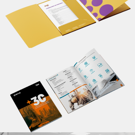
seu material de apresentação.
Saiba mais
Catálogo
Apresente informações completas sobre seu
produto/serviço em um único lugar, de maneira
profissional. Um material personalizado impacta em
melhores resultados.
Saiba mais