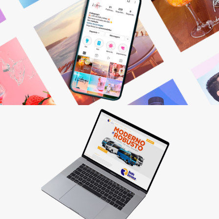
Gestão de Redes Sociais
Otimizamos resultados! Fazemos o planejamento,
produção e monitoramento dos seus canais digitais.
Saiba mais
Criação de sites
Quer vender pela internet? Desenvolvemos sites
personalizados que fazem seu cliente comprar!
Saiba mais