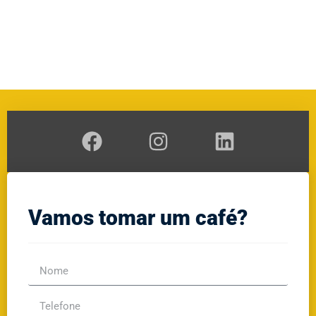
A
RAL
GE
Vamos tomar um café?