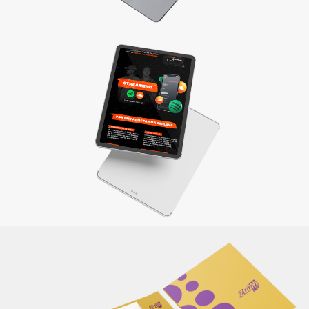
Materiais de apresentação e Mídia kit
Divulgue sua empresa com um material completo e
elaborado de maneira criativa, reforçando sua identidade e
a qualidade dos produtos/serviços oferecidos.
Saiba mais
Itens de papelaria
Não basta ser bom. Precisa mostrar que é! Elaboramos o