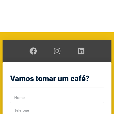
A
RAL
GE
Vamos tomar um café?