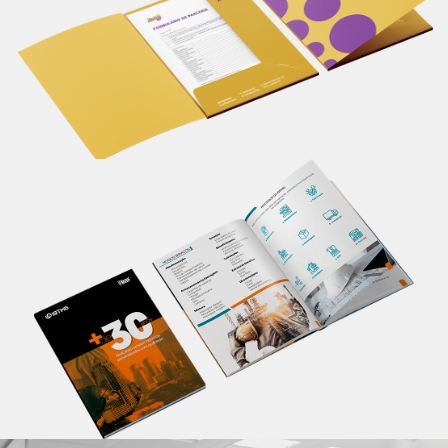
seu material de apresentação.
Saiba mais
Catálogo
Apresente informações completas sobre seu
produto/serviço em um único lugar, de maneira
profissional. Um material personalizado impacta em
melhores resultados.
Saiba mais