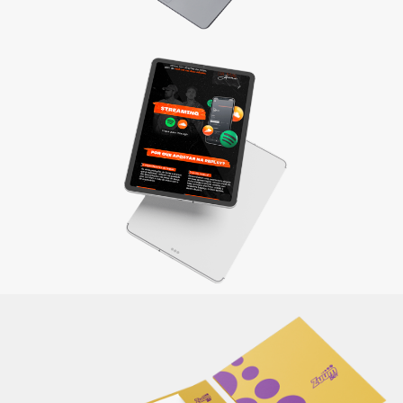
Materiais de apresentação e Mídia kit
Divulgue sua empresa com um material completo e
elaborado de maneira criativa, reforçando sua identidade e
a qualidade dos produtos/serviços oferecidos.
Saiba mais
Itens de papelaria
Não basta ser bom. Precisa mostrar que é! Elaboramos o