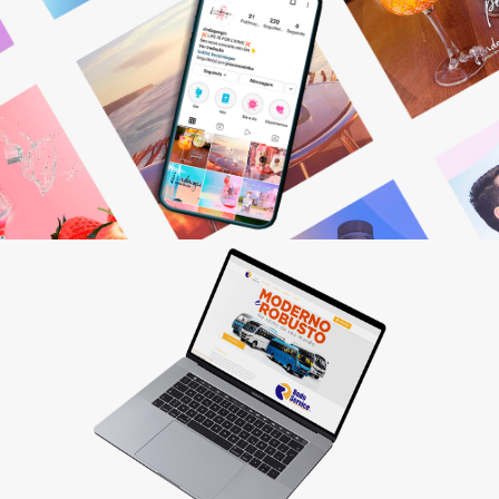
Gestão de Redes Sociais
Otimizamos resultados! Fazemos o planejamento,
produção e monitoramento dos seus canais digitais.
Saiba mais
Criação de sites
Quer vender pela internet? Desenvolvemos sites
personalizados que fazem seu cliente comprar!
Saiba mais