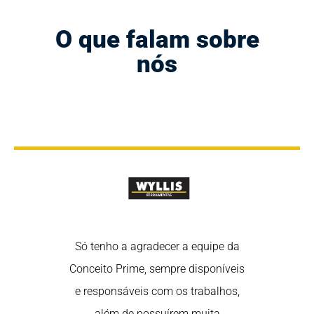
O que falam sobre
nós
rtância de
Só tenho a agradecer a equipe da
Nós sabem
 nas redes
Conceito Prime, sempre disponíveis
estar em 
redes são uma
e responsáveis com os trabalhos,
sociais, poi
fortalecer o
além de possuírem muita
ótima ferra