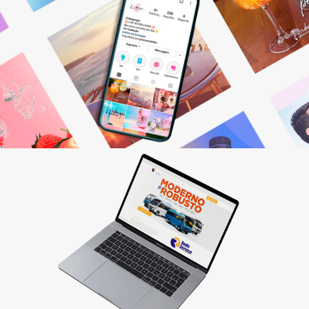
Gestão de Redes Sociais
Otimizamos resultados! Fazemos o planejamento,
produção e monitoramento dos seus canais digitais.
Saiba mais
Criação de sites
Quer vender pela internet? Desenvolvemos sites
personalizados que fazem seu cliente comprar!
Saiba mais