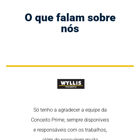
O que falam sobre
nós
rtância de
Só tenho a agradecer a equipe da
Nós sabem
 nas redes
Conceito Prime, sempre disponíveis
estar em 
redes são uma
e responsáveis com os trabalhos,
sociais, poi
fortalecer o
além de possuírem muita
ótima ferra