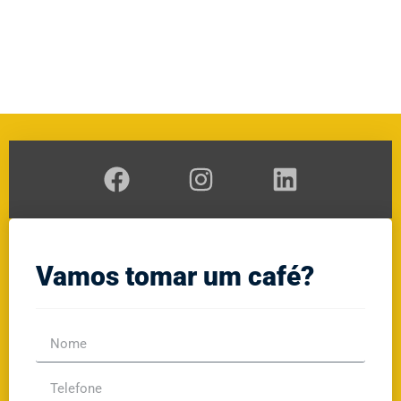
A
RAL
GE
Vamos tomar um café?