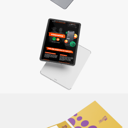
Materiais de apresentação e Mídia kit
Divulgue sua empresa com um material completo e
elaborado de maneira criativa, reforçando sua identidade e
a qualidade dos produtos/serviços oferecidos.
Saiba mais
Itens de papelaria
Não basta ser bom. Precisa mostrar que é! Elaboramos o