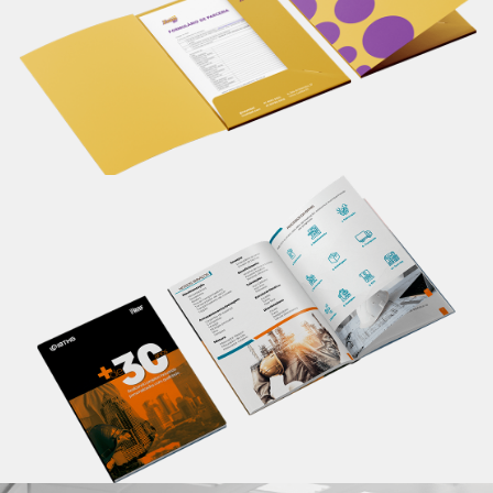
seu material de apresentação.
Saiba mais
Catálogo
Apresente informações completas sobre seu
produto/serviço em um único lugar, de maneira
profissional. Um material personalizado impacta em
melhores resultados.
Saiba mais