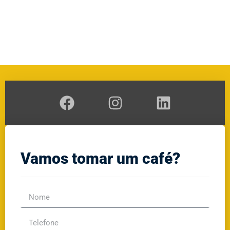
A
RAL
GE
Vamos tomar um café?