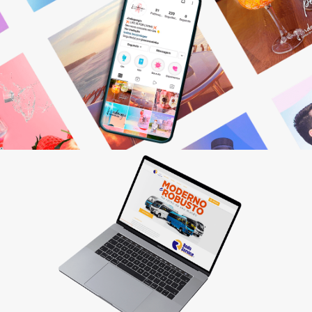
Gestão de Redes Sociais
Otimizamos resultados! Fazemos o planejamento,
produção e monitoramento dos seus canais digitais.
Saiba mais
Criação de sites
Quer vender pela internet? Desenvolvemos sites
personalizados que fazem seu cliente comprar!
Saiba mais