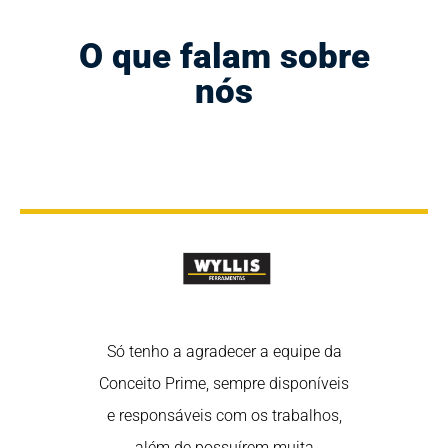
O que falam sobre
nós
rtância de
Só tenho a agradecer a equipe da
Nós sabem
 nas redes
Conceito Prime, sempre disponíveis
estar em 
redes são uma
e responsáveis com os trabalhos,
sociais, poi
fortalecer o
além de possuírem muita
ótima ferra