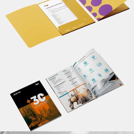
seu material de apresentação.
Saiba mais
Catálogo
Apresente informações completas sobre seu
produto/serviço em um único lugar, de maneira
profissional. Um material personalizado impacta em
melhores resultados.
Saiba mais