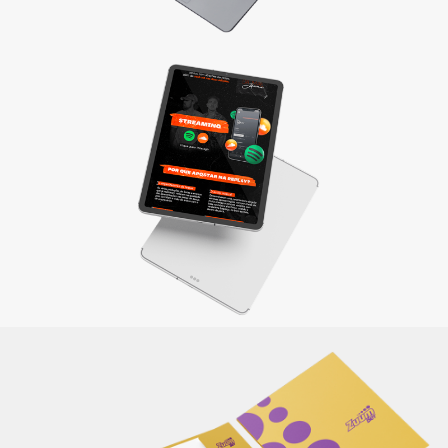
Materiais de apresentação e Mídia kit
Divulgue sua empresa com um material completo e
elaborado de maneira criativa, reforçando sua identidade e
a qualidade dos produtos/serviços oferecidos.
Saiba mais
Itens de papelaria
Não basta ser bom. Precisa mostrar que é! Elaboramos o