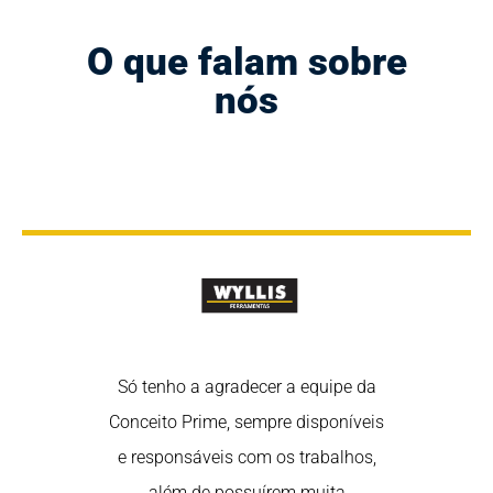
O que falam sobre
nós
rtância de
Só tenho a agradecer a equipe da
Nós sabem
 nas redes
Conceito Prime, sempre disponíveis
estar em 
redes são uma
e responsáveis com os trabalhos,
sociais, poi
fortalecer o
além de possuírem muita
ótima ferra