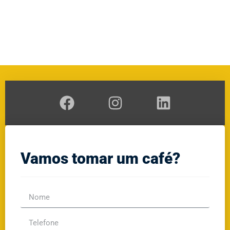
A
RAL
GE
Vamos tomar um café?