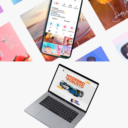
Gestão de Redes Sociais
Otimizamos resultados! Fazemos o planejamento,
produção e monitoramento dos seus canais digitais.
Saiba mais
Criação de sites
Quer vender pela internet? Desenvolvemos sites
personalizados que fazem seu cliente comprar!
Saiba mais