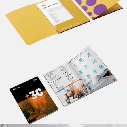
seu material de apresentação.
Saiba mais
Catálogo
Apresente informações completas sobre seu
produto/serviço em um único lugar, de maneira
profissional. Um material personalizado impacta em
melhores resultados.
Saiba mais