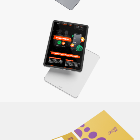
Materiais de apresentação e Mídia kit
Divulgue sua empresa com um material completo e
elaborado de maneira criativa, reforçando sua identidade e
a qualidade dos produtos/serviços oferecidos.
Saiba mais
Itens de papelaria
Não basta ser bom. Precisa mostrar que é! Elaboramos o