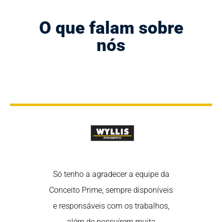
O que falam sobre
nós
rtância de
Só tenho a agradecer a equipe da
Nós sabem
 nas redes
Conceito Prime, sempre disponíveis
estar em 
redes são uma
e responsáveis com os trabalhos,
sociais, poi
fortalecer o
além de possuírem muita
ótima ferra