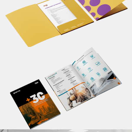
seu material de apresentação.
Saiba mais
Catálogo
Apresente informações completas sobre seu
produto/serviço em um único lugar, de maneira
profissional. Um material personalizado impacta em
melhores resultados.
Saiba mais