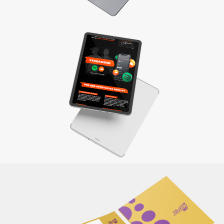
Materiais de apresentação e Mídia kit
Divulgue sua empresa com um material completo e
elaborado de maneira criativa, reforçando sua identidade e
a qualidade dos produtos/serviços oferecidos.
Saiba mais
Itens de papelaria
Não basta ser bom. Precisa mostrar que é! Elaboramos o