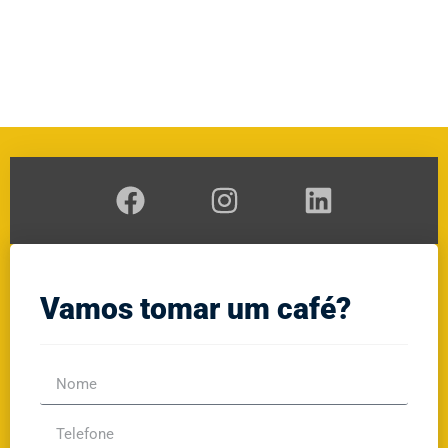
A
RAL
GE
Vamos tomar um café?