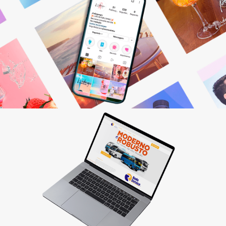
Gestão de Redes Sociais
Otimizamos resultados! Fazemos o planejamento,
produção e monitoramento dos seus canais digitais.
Saiba mais
Criação de sites
Quer vender pela internet? Desenvolvemos sites
personalizados que fazem seu cliente comprar!
Saiba mais