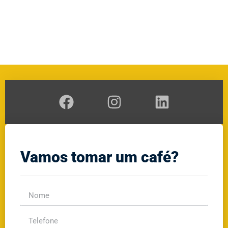
A
RAL
GE
Vamos tomar um café?