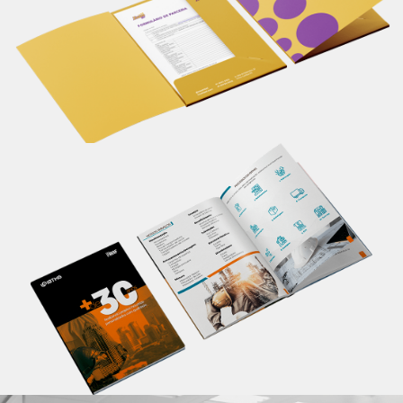
seu material de apresentação.
Saiba mais
Catálogo
Apresente informações completas sobre seu
produto/serviço em um único lugar, de maneira
profissional. Um material personalizado impacta em
melhores resultados.
Saiba mais