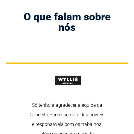
O que falam sobre
nós
rtância de
Só tenho a agradecer a equipe da
Nós sabem
 nas redes
Conceito Prime, sempre disponíveis
estar em 
redes são uma
e responsáveis com os trabalhos,
sociais, poi
fortalecer o
além de possuírem muita
ótima ferra