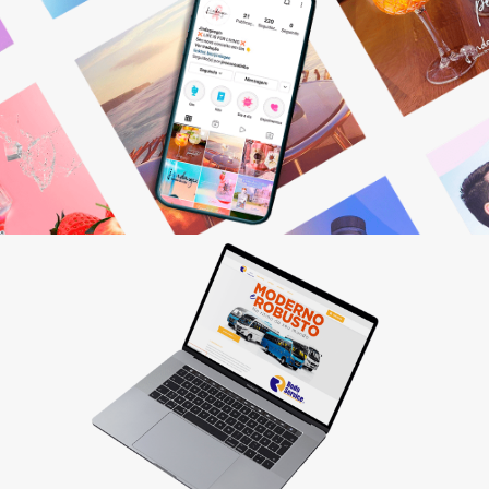
Gestão de Redes Sociais
Otimizamos resultados! Fazemos o planejamento,
produção e monitoramento dos seus canais digitais.
Saiba mais
Criação de sites
Quer vender pela internet? Desenvolvemos sites
personalizados que fazem seu cliente comprar!
Saiba mais