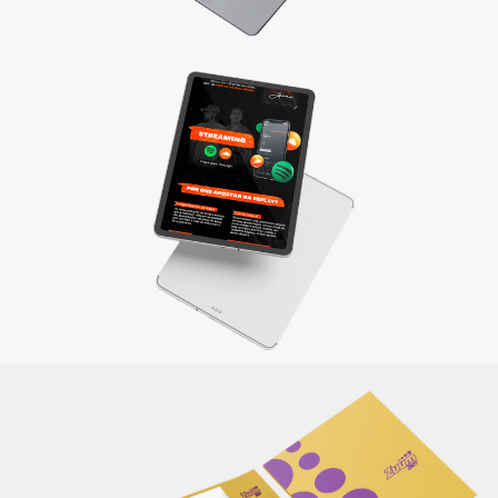
Materiais de apresentação e Mídia kit
Divulgue sua empresa com um material completo e
elaborado de maneira criativa, reforçando sua identidade e
a qualidade dos produtos/serviços oferecidos.
Saiba mais
Itens de papelaria
Não basta ser bom. Precisa mostrar que é! Elaboramos o