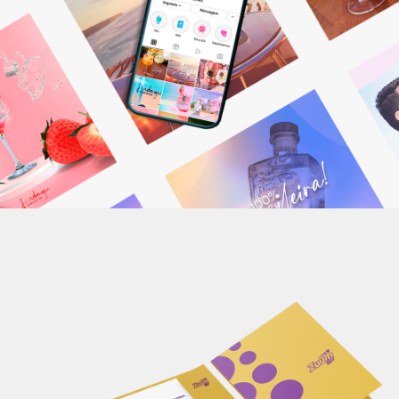
monitoramento dos seus canais digitais.
Saiba mais
Itens de papelaria
Não basta ser bom. Precisa mostrar que é! Elaboramos o seu