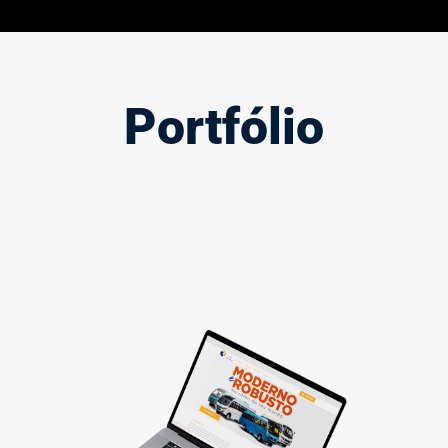
Portfólio
Criação de sites
Quer vender pela internet? Desenvolvemos sites personalizados