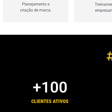
ideal.
aproveitar oportunid
Planejamento e
Treiname
criação de marca.
empresari
+
100
CLIENTES ATIVOS