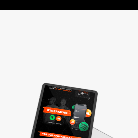
Materiais de apresentação e Mídia kit
Divulgue sua empresa com um material completo e elaborado de