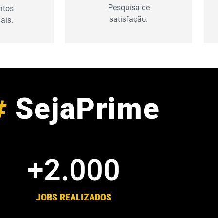
achismo e obtenha indicadores.
ades.
r
Pesquisa de
ntos
satisfação.
ais.
SejaPrime
+
2.000
JOBS REALIZADOS