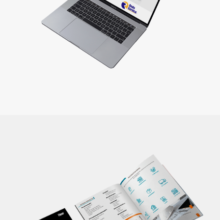
que fazem seu cliente comprar!
Saiba mais
Catálogo
Apresente informações completas sobre seu produto/serviço em
um único lugar, de maneira profissional. Um material