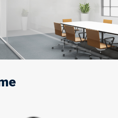
sua presença e força no mercado, por isso,
ela deve causar impacto.
Saiba mais
ime