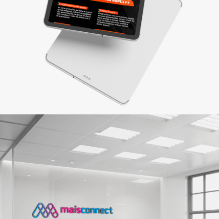
maneira criativa, reforçando sua identidade e a qualidade dos
produtos/serviços oferecidos.
Saiba mais
Criação e modernização de
marca
A marca define quem você é e representa a