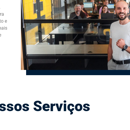
,
ra
to e
mais
e
ssos Serviços