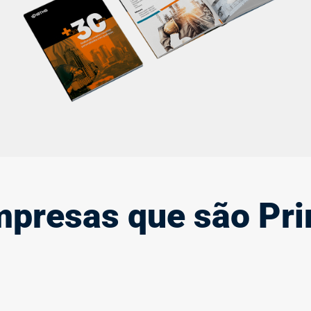
personalizado impacta em melhores resultados.
Saiba mais
presas que são Pr