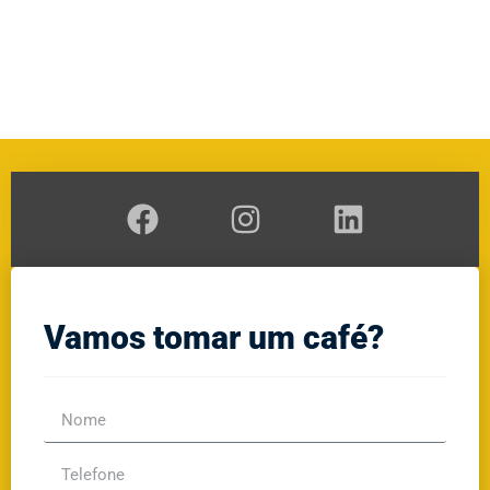
A
RAL
GE
Vamos tomar um café?