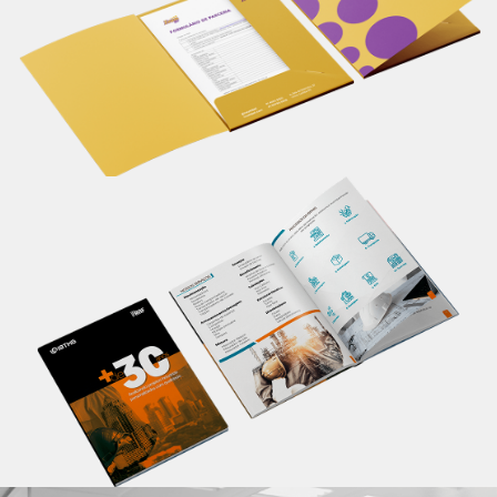
seu material de apresentação.
Saiba mais
Catálogo
Apresente informações completas sobre seu
produto/serviço em um único lugar, de maneira
profissional. Um material personalizado impacta em
melhores resultados.
Saiba mais