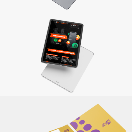
Materiais de apresentação e Mídia kit
Divulgue sua empresa com um material completo e
elaborado de maneira criativa, reforçando sua identidade e
a qualidade dos produtos/serviços oferecidos.
Saiba mais
Itens de papelaria
Não basta ser bom. Precisa mostrar que é! Elaboramos o