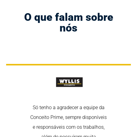
O que falam sobre
nós
rtância de
Só tenho a agradecer a equipe da
Nós sabem
 nas redes
Conceito Prime, sempre disponíveis
estar em 
redes são uma
e responsáveis com os trabalhos,
sociais, poi
fortalecer o
além de possuírem muita
ótima ferra