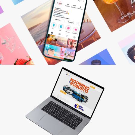
Gestão de Redes Sociais
Otimizamos resultados! Fazemos o planejamento,
produção e monitoramento dos seus canais digitais.
Saiba mais
Criação de sites
Quer vender pela internet? Desenvolvemos sites
personalizados que fazem seu cliente comprar!
Saiba mais