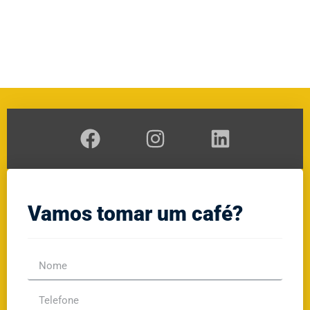
A
RAL
GE
Vamos tomar um café?