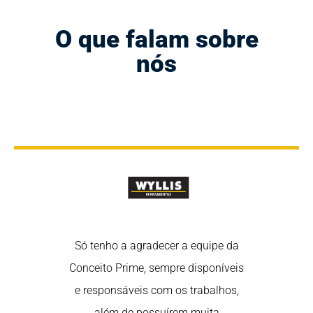
O que falam sobre
nós
rtância de
Só tenho a agradecer a equipe da
Nós sabem
 nas redes
Conceito Prime, sempre disponíveis
estar em 
redes são uma
e responsáveis com os trabalhos,
sociais, poi
fortalecer o
além de possuírem muita
ótima ferra