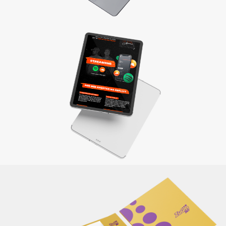
Materiais de apresentação e Mídia kit
Divulgue sua empresa com um material completo e
elaborado de maneira criativa, reforçando sua identidade e
a qualidade dos produtos/serviços oferecidos.
Saiba mais
Itens de papelaria
Não basta ser bom. Precisa mostrar que é! Elaboramos o