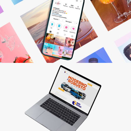
Gestão de Redes Sociais
Otimizamos resultados! Fazemos o planejamento,
produção e monitoramento dos seus canais digitais.
Saiba mais
Criação de sites
Quer vender pela internet? Desenvolvemos sites
personalizados que fazem seu cliente comprar!
Saiba mais