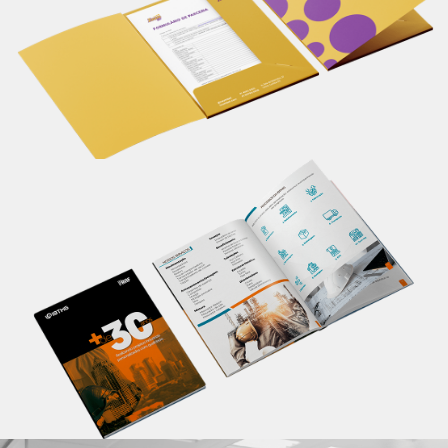
seu material de apresentação.
Saiba mais
Catálogo
Apresente informações completas sobre seu
produto/serviço em um único lugar, de maneira
profissional. Um material personalizado impacta em
melhores resultados.
Saiba mais