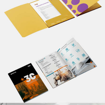
seu material de apresentação.
Saiba mais
Catálogo
Apresente informações completas sobre seu
produto/serviço em um único lugar, de maneira
profissional. Um material personalizado impacta em
melhores resultados.
Saiba mais