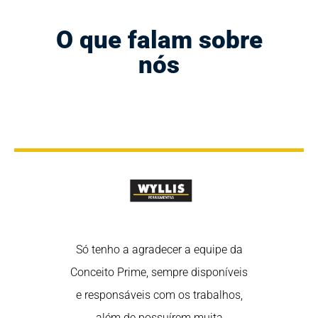
O que falam sobre
nós
rtância de
Só tenho a agradecer a equipe da
Nós sabem
 nas redes
Conceito Prime, sempre disponíveis
estar em 
redes são uma
e responsáveis com os trabalhos,
sociais, poi
fortalecer o
além de possuírem muita
ótima ferra