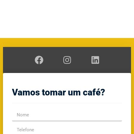
A
RAL
GE
Vamos tomar um café?