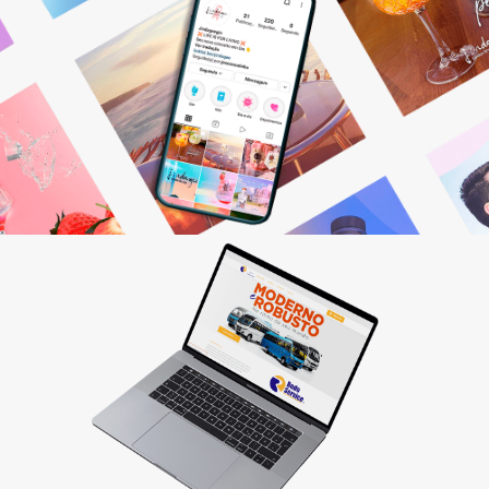
Gestão de Redes Sociais
Otimizamos resultados! Fazemos o planejamento,
produção e monitoramento dos seus canais digitais.
Saiba mais
Criação de sites
Quer vender pela internet? Desenvolvemos sites
personalizados que fazem seu cliente comprar!
Saiba mais