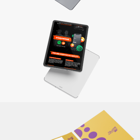
Materiais de apresentação e Mídia kit
Divulgue sua empresa com um material completo e
elaborado de maneira criativa, reforçando sua identidade e
a qualidade dos produtos/serviços oferecidos.
Saiba mais
Itens de papelaria
Não basta ser bom. Precisa mostrar que é! Elaboramos o